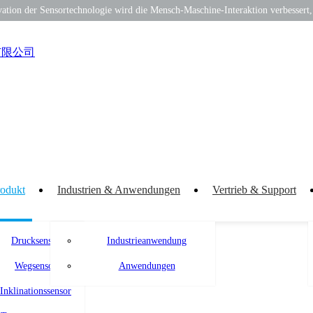
vation der Sensortechnologie wird die Mensch-Maschine-Interaktion verbessert
rodukt
Industrien & Anwendungen
Vertrieb & Support
Drucksensor
Industrieanwendung
Wegsensor
Anwendungen
Inklinationssensor