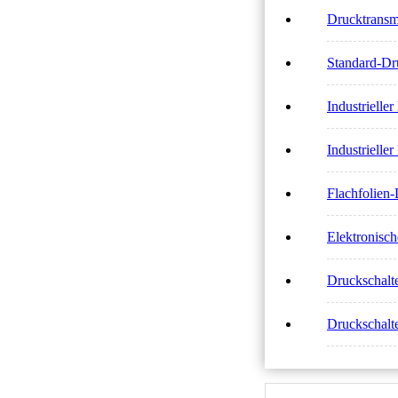
Drucktrans
Standard-D
Industriell
Industriell
Flachfolie
Elektronisc
Druckschal
Druckschal