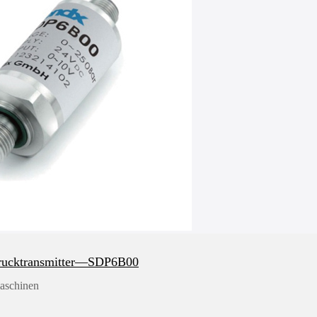
rucktransmitter—SDP6B00
maschinen