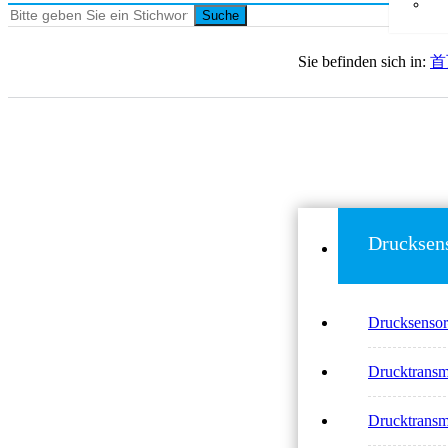
Suche
Sie befinden sich in:
首
Drucksen
Drucksens
Drucktrans
Drucktrans