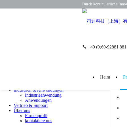
Durch kontinuierliche Inno
+49 (0)69-92881 881
EN
CN
close
Produkt
Drucksensor
Wegsensor
Heim
P
Inklinationssensor
Temperatursensor
Industrien & Anwendungen
Industrieanwendung
Anwendungen
Vertrieb & Support
Über uns
Firmenprofil
kontaktiere uns