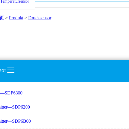
Temperatursensor
页
>
Produkt
>
Drucksensor
sor
or—SDP6300
mitter—SDP6200
mitter—SDP6B00