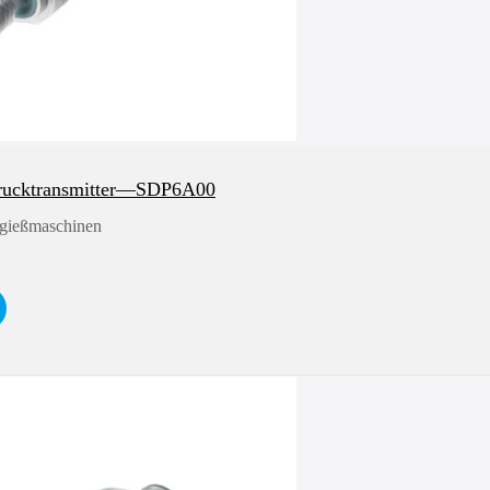
rucktransmitter—SDP6A00
tzgießmaschinen