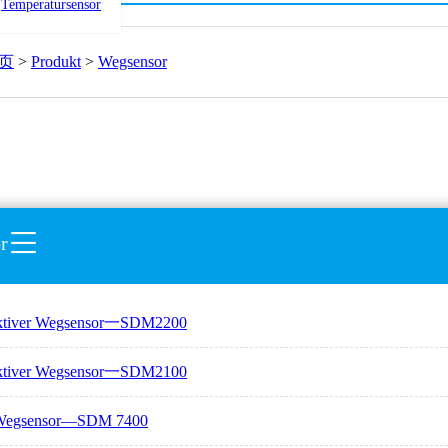
Temperatursensor
页
>
Produkt
>
Wegsensor
r
iktiver Wegsensor一SDM2200
iktiver Wegsensor一SDM2100
-Wegsensor—SDM 7400