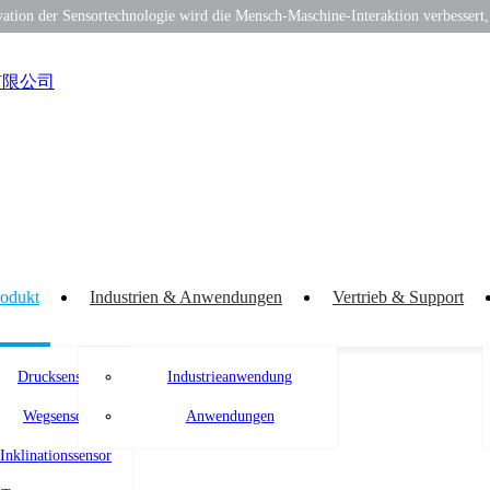
vation der Sensortechnologie wird die Mensch-Maschine-Interaktion verbessert
rodukt
Industrien & Anwendungen
Vertrieb & Support
Drucksensor
Industrieanwendung
Wegsensor
Anwendungen
Inklinationssensor