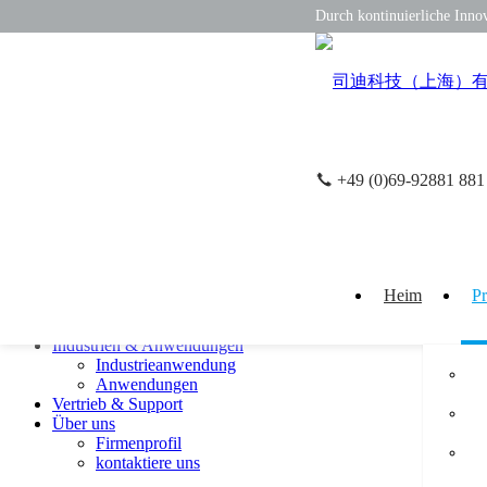
Durch kontinuierliche Inno
+49 (0)69-92881 881
EN
CN
close
Produkt
Drucksensor
Wegsensor
Heim
P
Inklinationssensor
Temperatursensor
Industrien & Anwendungen
Industrieanwendung
Anwendungen
Vertrieb & Support
Über uns
Firmenprofil
kontaktiere uns