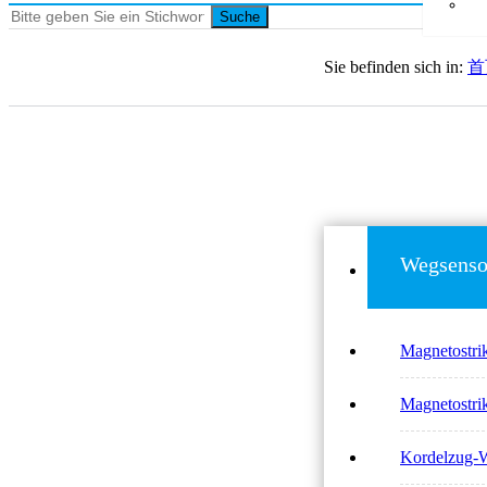
Suche
Sie befinden sich in:
首
Wegsenso
Magnetostr
Magnetostr
Kordelzug